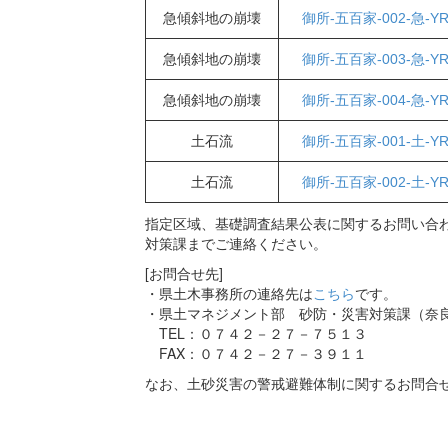
急傾斜地の崩壊
御所-五百家-002-急-Y
急傾斜地の崩壊
御所-五百家-003-急-Y
急傾斜地の崩壊
御所-五百家-004-急-Y
土石流
御所-五百家-001-土-Y
土石流
御所-五百家-002-土-Y
指定区域、基礎調査結果公表に関するお問い合わ
対策課までご連絡ください。
[お問合せ先]
・県土木事務所の連絡先は
こちら
です。
・県土マネジメント部 砂防・災害対策課（奈
TEL：０７４２－２７－７５１３
FAX：０７４２－２７－３９１１
なお、土砂災害の警戒避難体制に関するお問合