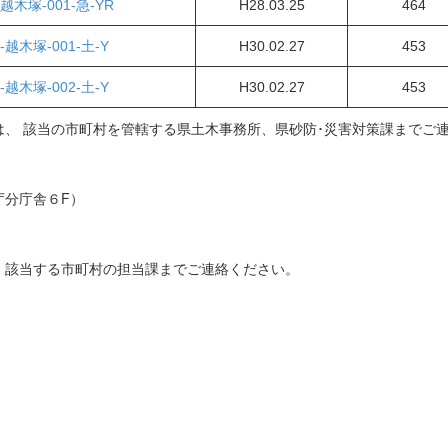
越木塚-001-急-YR
H28.03.25
464
-越木塚-001-土-Y
H30.02.27
453
-越木塚-002-土-Y
H30.02.27
453
、 該当の市町村を管轄する県土木事務所、県砂防･災害対策課までご
庁分庁舎６F）
、該当する市町村の担当課までご連絡ください。