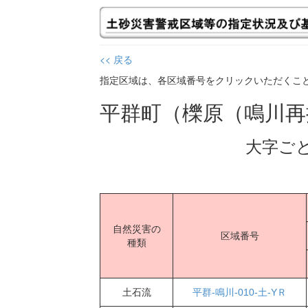
<< 戻る
指定区域は、各区域番号をクリックいただくこ
平群町（櫟原（鳴川
大字ご
自然災害の
区域番号
種類
土石流
平群-鳴川-010-土-YＲ