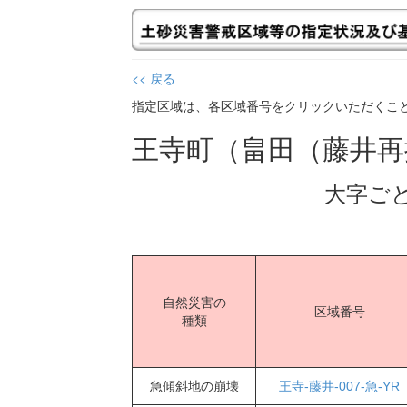
<< 戻る
指定区域は、各区域番号をクリックいただくこ
王寺町（畠田（藤井
大字ご
自然災害の
区域番号
種類
急傾斜地の崩壊
王寺-藤井-007-急-YR