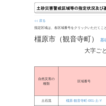
<< 戻る
指定区域は、各区域番号をクリックいただくこ
橿原市（観音寺町）
基
大字ご
自然災害の
区域番号
種類
土石流
橿原-観音寺町-001-土-Y